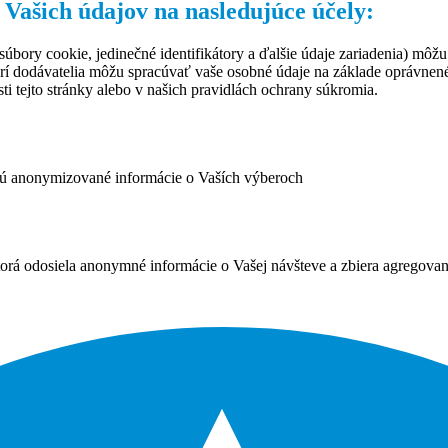
 Vašich údajov na nasledujúce účely:
úbory cookie, jedinečné identifikátory a ďalšie údaje zariadenia) môžu
rí dodávatelia môžu spracúvať vaše osobné údaje na základe oprávne
ti tejto stránky alebo v našich pravidlách ochrany súkromia.
ujú anonymizované informácie o Vaších výberoch
ktorá odosiela anonymné informácie o Vašej návšteve a zbiera agregov