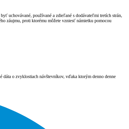
 byť uchovávané, používané a zdieľané s dodávateľmi tretích strán,
ného záujmu, proti ktorému môžete vzniesť námietku pomocou
ané dáta o zvyklostiach návštevníkov, vďaka ktorým denno denne