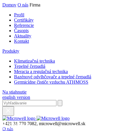
Domov
O nás
Firma
Profil
Certifikáty
Referencie
Časopis
Aktuality
Kontakt
Produkty
Klimatizačná technika
Tepelné čerpadlá
Meracia a regulačná technika
Bazénové odvlhčovače a tepelné čerpadlá
Germicídne čističe vzduchu ATHMOSS
Na stiahnutie
english version
+421 31 770 7082, microwell@microwell.sk
VEĽKOOBCHOD,
O nás
NAJVÄČŠÍ PREDAJCA klimatizačnej techniky zn LG a Midea