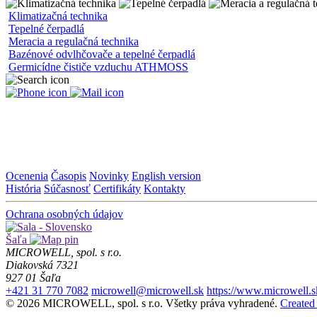
Klimatizačná technika
Tepelné čerpadlá
Meracia a regulačná technika
Bazénové odvlhčovače a tepelné čerpadlá
Germicídne čističe vzduchu ATHMOSS
Ocenenia
Časopis
Novinky
English version
História
Súčasnosť
Certifikáty
Kontakty
Ochrana osobných údajov
Šaľa
MICROWELL, spol. s r.o.
Diakovská 7321
927 01 Šaľa
+421 31 770 7082
microwell@microwell.sk
https://www.microwell.s
© 2026 MICROWELL, spol. s r.o. Všetky práva vyhradené.
Created 