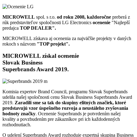
MICROWELL
spol. s r.o.
od roku 2008, každoročne
preberá z
rúk predstaviteľov spoločnosti LG Electronics
ocenenie
"Najlepší
predajca
TOP DEALER".
MICROWELL získava aj ocenenia za najväčšie projekty v daných
rokoch s názvom
"TOP projekt".
MICROWELL získal ocenenie
Slovak Business
Superbrands Award 2019.
Komisia expertov Brand Council, programu Slovak Superbrands
udelila našej spoločnosti cenu Slovak Business Superbrands Award
2019.
Zaradili sme sa tak do skupiny elitných značiek, ktoré
predstavujú vzor úspešného rozvoja a neustáleho zvyšovania
hodnoty značky
. Ocenenie Superbrands je potvrdením našej
kvality a povzbudením pre zákazníkov pri ich každodenných
rozhodnutiach.
O udelení Superbrands Award rozhoduje expertná skupina Business