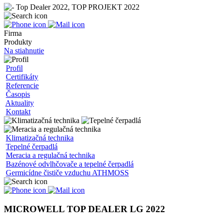
Firma
Produkty
Na stiahnutie
Profil
Certifikáty
Referencie
Časopis
Aktuality
Kontakt
Klimatizačná technika
Tepelné čerpadlá
Meracia a regulačná technika
Bazénové odvlhčovače a tepelné čerpadlá
Germicídne čističe vzduchu ATHMOSS
MICROWELL TOP DEALER LG 2022