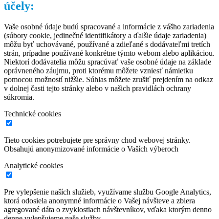
účely:
Vaše osobné údaje budú spracované a informácie z vášho zariadenia
(súbory cookie, jedinečné identifikátory a ďalšie údaje zariadenia)
môžu byť uchovávané, používané a zdieľané s dodávateľmi tretích
strán, prípadne používané konkrétne týmto webom alebo aplikáciou.
Niektorí dodávatelia môžu spracúvať vaše osobné údaje na základe
oprávneného záujmu, proti ktorému môžete vzniesť námietku
pomocou možností nižšie. Súhlas môžete zrušiť prejdením na odkaz
v dolnej časti tejto stránky alebo v našich pravidlách ochrany
súkromia.
Technické cookies
Tieto cookies potrebujete pre správny chod webovej stránky.
Obsahujú anonymizované informácie o Vaších výberoch
Analytické cookies
Pre vylepšenie naších služieb, využívame službu Google Analytics,
ktorá odosiela anonymné informácie o Vašej návšteve a zbiera
agregované dáta o zvyklostiach návštevníkov, vďaka ktorým denno
denne vylepšujeme naše služby.