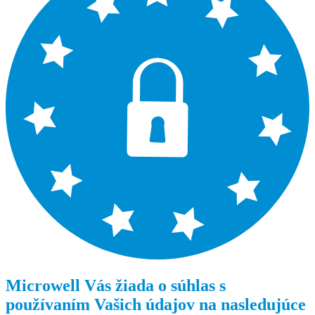
Microwell Vás žiada o súhlas s
používaním Vašich údajov na nasledujúce