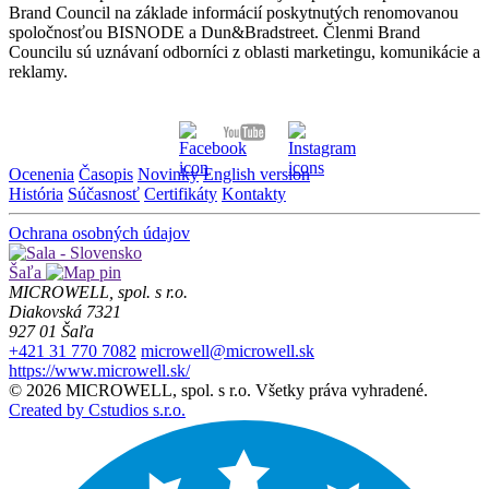
Brand Council na základe informácií poskytnutých renomovanou
spoločnosťou BISNODE a Dun&Bradstreet. Členmi Brand
Councilu sú uznávaní odborníci z oblasti marketingu, komunikácie a
reklamy.
Ocenenia
Časopis
Novinky
English version
História
Súčasnosť
Certifikáty
Kontakty
Ochrana osobných údajov
Šaľa
MICROWELL, spol. s r.o.
Diakovská 7321
927 01 Šaľa
+421 31 770 7082
microwell@microwell.sk
https://www.microwell.sk/
© 2026 MICROWELL, spol. s r.o. Všetky práva vyhradené.
Created by Cstudios s.r.o.