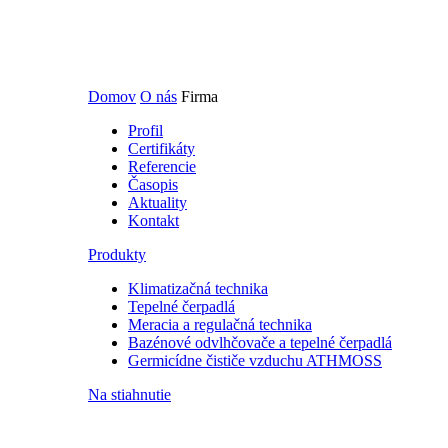
Domov
O nás
Firma
Profil
Certifikáty
Referencie
Časopis
Aktuality
Kontakt
Produkty
Klimatizačná technika
Tepelné čerpadlá
Meracia a regulačná technika
Bazénové odvlhčovače a tepelné čerpadlá
Germicídne čističe vzduchu ATHMOSS
Na stiahnutie