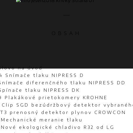
OBSAH
Slovo na úvod
-4 Snímače tlaku NIPRESS D
 Snímače diferenčného tlaku NIPRESS DD
 Spínače tlaku NIPRESS DK
-9 Plakákové prietokomery KROHNE
0 Clip SGD bezúdržbový detektor vybranéh
1 T3 prenosný detektor plynov CROWCON
 Mechanické meranie tlaku
 Nové ekologické chladivo R32 od LG