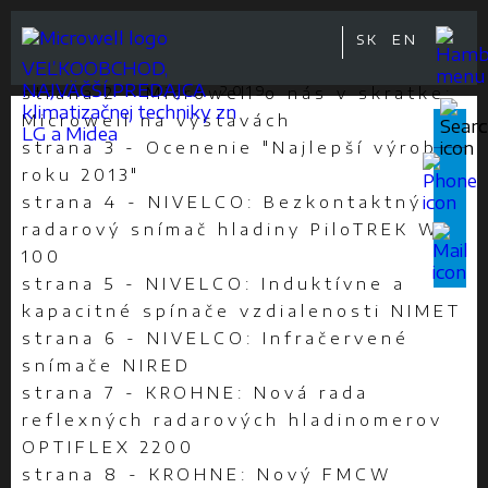
SK
EN
Obsah:
2021
VEĽKOOBCHOD,
2020
NAJVÄČŠÍ PREDAJCA
2019
strana 2 - Microwell o nás v skratke;
klimatizačnej techniky zn
2018
Microwell na výstavách
LG a Midea
2017
strana 3 - Ocenenie "Najlepší výrobok
2016
ROČNÍK
roku 2013"
2015
strana 4 - NIVELCO: Bezkontaktný
2014
2013
radarový snímač hladiny PiloTREK W-
2012
100
2011
strana 5 - NIVELCO: Induktívne a
2010
kapacitné spínače vzdialenosti NIMET
2009
strana 6 - NIVELCO: Infračervené
2008
snímače NIRED
2007
2006
strana 7 - KROHNE: Nová rada
2005
reflexných radarových hladinomerov
2004
OPTIFLEX 2200
2003
strana 8 - KROHNE: Nový FMCW