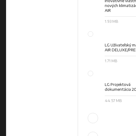
Inovatívne vlastn
nových klimatizác
AIR
1.93 MB
LG Užívateľský m
AIR DELUXE/PR
1.71 MB
LG Projektová
dokumentácia 2
44.57 MB