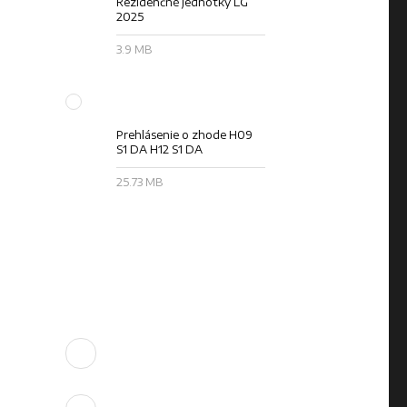
Rezidenčné jednotky LG
2025
3.9 MB
Prehlásenie o zhode H09
S1 DA H12 S1 DA
25.73 MB