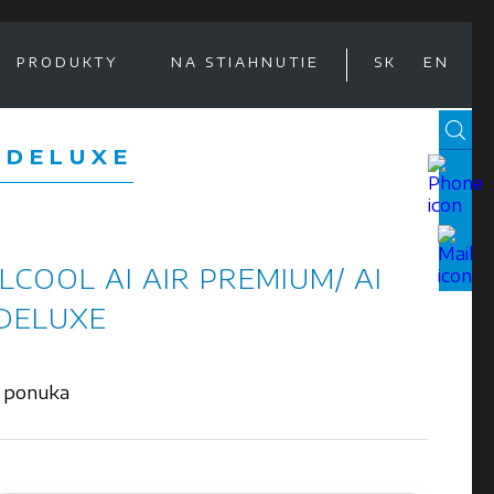
PRODUKTY
NA STIAHNUTIE
SK
EN
R DELUXE
LCOOL AI AIR PREMIUM/ AI
 DELUXE
 ponuka