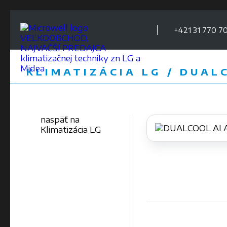
+421 31 770 70
VEĽKOOBCHOD,
NAJVÄČŠÍ PREDAJCA
klimatizačnej techniky zn LG a
Midea
KLIMATIZÁCIA LG / DUAL
naspäť na
Klimatizácia LG