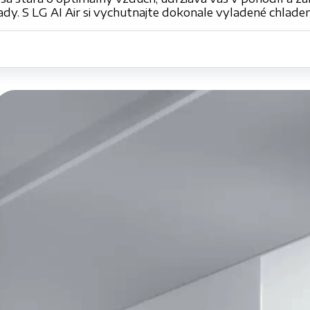
dy. S LG AI Air si vychutnajte dokonale vyladené chladen