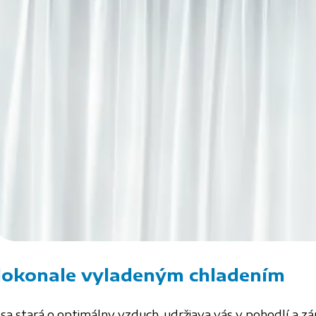
dokonale vyladeným chladením
sa stará o optimálny vzduch, udržiava vás v pohodlí a z