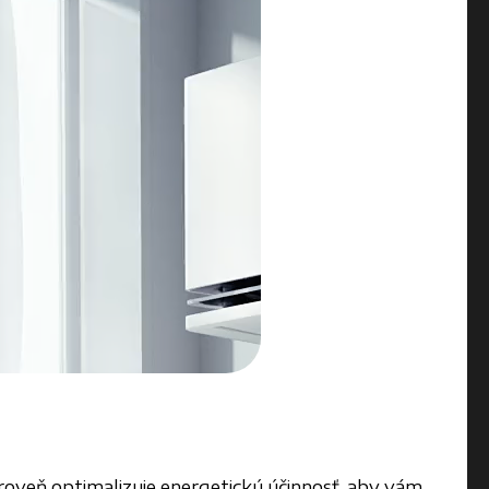
ároveň optimalizuje energetickú účinnosť, aby vám