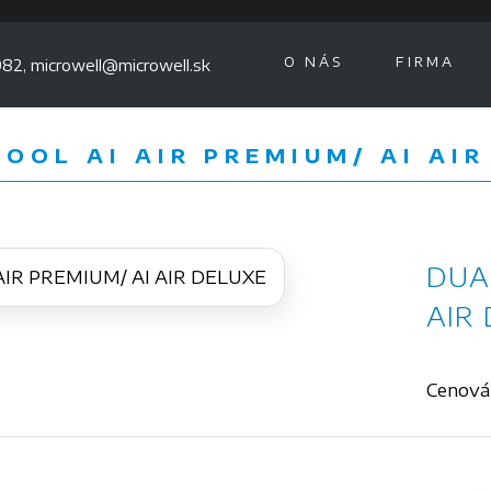
O NÁS
FIRMA
82, microwell@microwell.sk
COOL AI AIR PREMIUM/ AI AI
DUA
AIR
Cenová