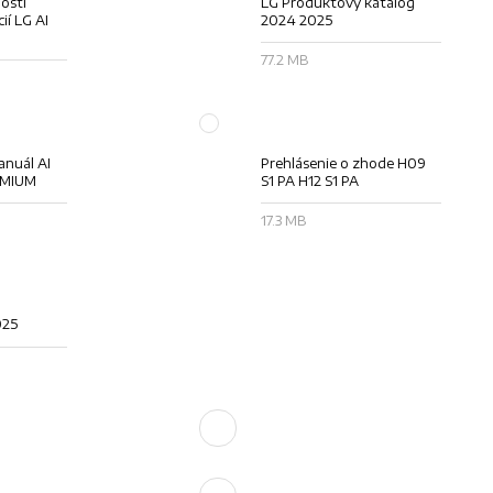
osti
LG Produktový katalóg
ií LG AI
2024 2025
77.2 MB
anuál AI
Prehlásenie o zhode H09
EMIUM
S1 PA H12 S1 PA
17.3 MB
025