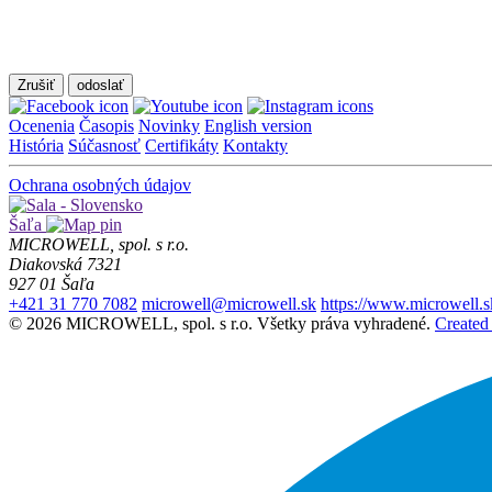
Zrušiť
Ocenenia
Časopis
Novinky
English version
História
Súčasnosť
Certifikáty
Kontakty
Ochrana osobných údajov
Šaľa
MICROWELL, spol. s r.o.
Diakovská 7321
927 01 Šaľa
+421 31 770 7082
microwell@microwell.sk
https://www.microwell.s
© 2026 MICROWELL, spol. s r.o. Všetky práva vyhradené.
Created 