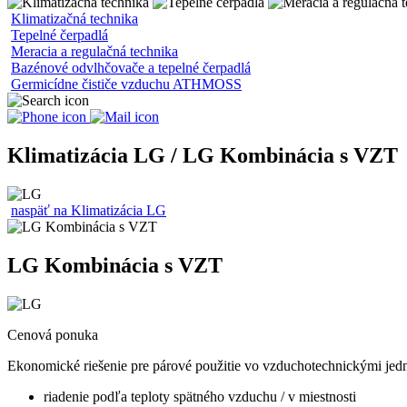
Klimatizačná technika
Tepelné čerpadlá
Meracia a regulačná technika
Bazénové odvlhčovače a tepelné čerpadlá
Germicídne čističe vzduchu ATHMOSS
Klimatizácia LG / LG Kombinácia s VZT
naspäť na Klimatizácia LG
LG Kombinácia s VZT
Cenová ponuka
Ekonomické riešenie pre párové použitie vo vzduchotechnickými jed
riadenie podľa teploty spätného vzduchu / v miestnosti