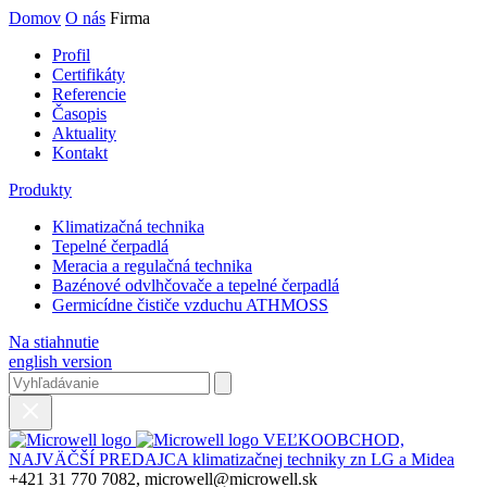
Domov
O nás
Firma
Profil
Certifikáty
Referencie
Časopis
Aktuality
Kontakt
Produkty
Klimatizačná technika
Tepelné čerpadlá
Meracia a regulačná technika
Bazénové odvlhčovače a tepelné čerpadlá
Germicídne čističe vzduchu ATHMOSS
Na stiahnutie
english version
VEĽKOOBCHOD,
NAJVÄČŠÍ PREDAJCA klimatizačnej techniky zn LG a Midea
+421 31 770 7082, microwell@microwell.sk