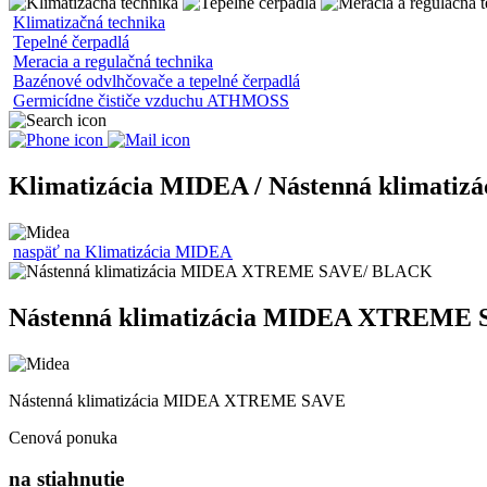
Klimatizačná technika
Tepelné čerpadlá
Meracia a regulačná technika
Bazénové odvlhčovače a tepelné čerpadlá
Germicídne čističe vzduchu ATHMOSS
Klimatizácia MIDEA / Nástenná klima
naspäť na Klimatizácia MIDEA
Nástenná klimatizácia MIDEA XTREME
Nástenná klimatizácia MIDEA XTREME SAVE
Cenová ponuka
na stiahnutie