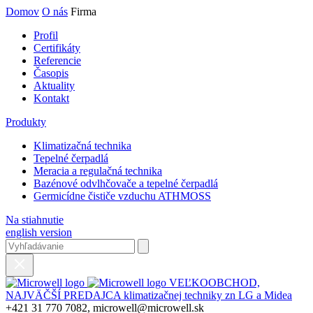
Domov
O nás
Firma
Profil
Certifikáty
Referencie
Časopis
Aktuality
Kontakt
Produkty
Klimatizačná technika
Tepelné čerpadlá
Meracia a regulačná technika
Bazénové odvlhčovače a tepelné čerpadlá
Germicídne čističe vzduchu ATHMOSS
Na stiahnutie
english version
VEĽKOOBCHOD,
NAJVÄČŠÍ PREDAJCA klimatizačnej techniky zn LG a Midea
+421 31 770 7082, microwell@microwell.sk