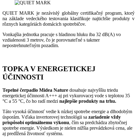
QUIET MARK je nezávislý globálny certifikačný program, ktorý
na základe vedeckého testovania klasifikuje najtichšie produkty v
rôznych kategóriách domácich spotrebičov.
Vonkajšia jednotka pracuje s hladinou hluku iba 32 dB(A) vo
vzdialenosti 3 metrov, čo je porovnateľné s takmer
nepostrehnuteľným pozadím.
TOPKA V ENERGETICKEJ
ÚČINNOSTI
Tepelné čerpadlo Midea Nature
dosahuje najvyššiu triedu
energetickej účinnosti A+++ aj pri vykurovacej vode s teplotou 35
°C a 55 °C, čo ho radí medzi
najlepšie produkty na trhu.
Táto vysoká účinnosť vedie k nízkej spotrebe energie a dlhodobým
úsporám. Vďaka invertorovej technológii sa
zariadenie vždy
prispôsobí optimálnemu výkonu
, čím sa predchádza zbytočnej
spotrebe energie. Výsledkom je nielen nižšia prevádzková cena, ale
aj predĺžená životnosť systému.