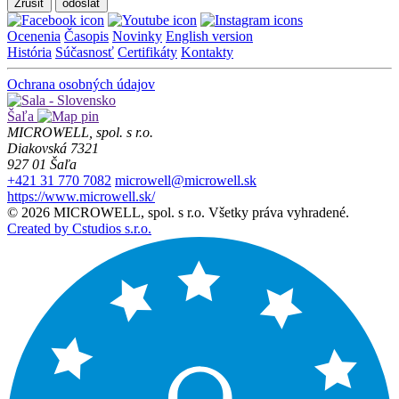
Zrušiť
Ocenenia
Časopis
Novinky
English version
História
Súčasnosť
Certifikáty
Kontakty
Ochrana osobných údajov
Šaľa
MICROWELL, spol. s r.o.
Diakovská 7321
927 01 Šaľa
+421 31 770 7082
microwell@microwell.sk
https://www.microwell.sk/
© 2026 MICROWELL, spol. s r.o. Všetky práva vyhradené.
Created by Cstudios s.r.o.