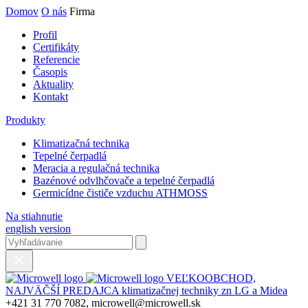
Domov
O nás
Firma
Profil
Certifikáty
Referencie
Časopis
Aktuality
Kontakt
Produkty
Klimatizačná technika
Tepelné čerpadlá
Meracia a regulačná technika
Bazénové odvlhčovače a tepelné čerpadlá
Germicídne čističe vzduchu ATHMOSS
Na stiahnutie
english version
VEĽKOOBCHOD,
NAJVÄČŠÍ PREDAJCA klimatizačnej techniky zn LG a Midea
+421 31 770 7082, microwell@microwell.sk