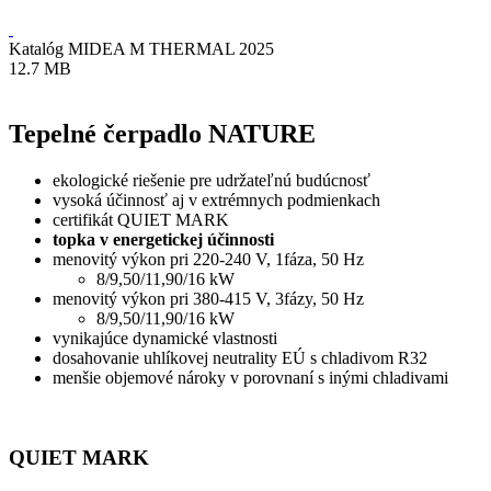
Katalóg MIDEA M THERMAL 2025
12.7 MB
Tepelné čerpadlo NATURE
ekologické riešenie pre udržateľnú budúcnosť
vysoká účinnosť aj v extrémnych podmienkach
certifikát QUIET MARK
topka v energetickej účinnosti
menovitý výkon pri 220-240 V, 1fáza, 50 Hz
8/9,50/11,90/16 kW
menovitý výkon pri 380-415 V, 3fázy, 50 Hz
8/9,50/11,90/16 kW
vynikajúce dynamické vlastnosti
dosahovanie uhlíkovej neutrality EÚ s chladivom R32
menšie objemové nároky v porovnaní s inými chladivami
QUIET MARK