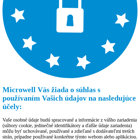
Microwell Vás žiada o súhlas s
používaním Vašich údajov na nasledujúce
účely:
Vaše osobné údaje budú spracované a informácie z vášho zariadenia
(súbory cookie, jedinečné identifikátory a ďalšie údaje zariadenia)
môžu byť uchovávané, používané a zdieľané s dodávateľmi tretích
strán, prípadne používané konkrétne týmto webom alebo aplikáciou.