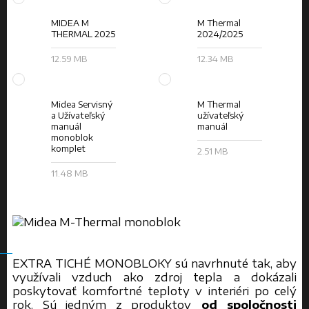
MIDEA M
M Thermal
THERMAL 2025
2024/2025
12.59 MB
12.34 MB
Midea Servisný
M Thermal
a Užívateľský
užívateľský
manuál
manuál
monoblok
komplet
2.51 MB
11.48 MB
EXTRA TICHÉ MONOBLOKY sú navrhnuté tak, aby
využívali vzduch ako zdroj tepla a dokázali
poskytovať komfortné teploty v interiéri po celý
rok. Sú jedným z produktov
od spoločnosti