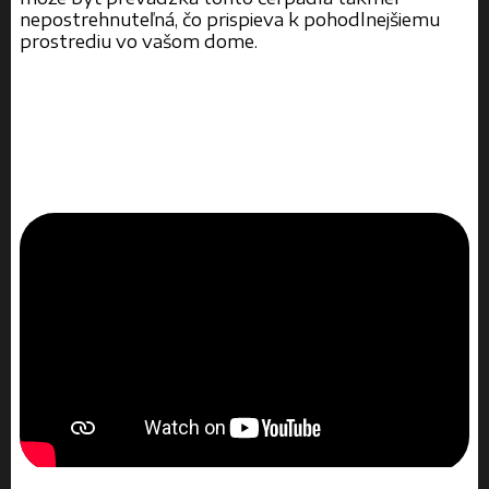
nepostrehnuteľná, čo prispieva k pohodlnejšiemu
prostrediu vo vašom dome.