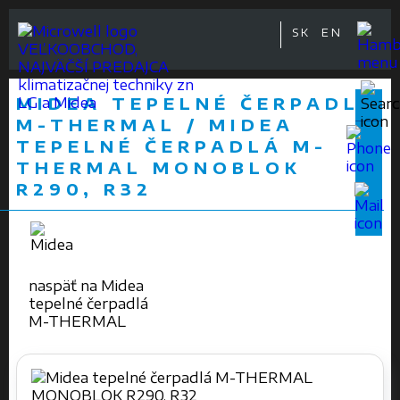
SK
EN
VEĽKOOBCHOD,
NAJVÄČŠÍ PREDAJCA
klimatizačnej techniky zn
MIDEA TEPELNÉ ČERPADLÁ
LG a Midea
M-THERMAL / MIDEA
TEPELNÉ ČERPADLÁ M-
THERMAL MONOBLOK
R290, R32
naspäť na Midea
tepelné čerpadlá
M-THERMAL