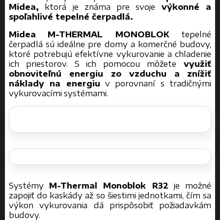
Midea,
ktorá je známa pre svoje
výkonné a
spoľahlivé tepelné čerpadlá.
Midea
M-THERMAL MONOBLOK
tepelné
čerpadlá sú ideálne pre domy a komerčné budovy,
ktoré potrebujú efektívne vykurovanie a chladenie
ich priestorov. S ich pomocou môžete
využiť
obnoviteľnú energiu zo vzduchu a
znížiť
náklady na energiu
v porovnaní s tradičnými
vykurovacími systémami.
Systémy
M-Thermal Monoblok R3
2
je možné
zapojiť do kaskády až so šiestimi jednotkami, čím sa
výkon vykurovania dá prispôsobiť požiadavkám
budovy.