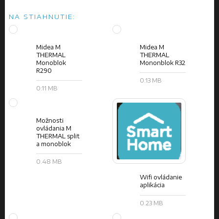
NA STIAHNUTIE:
Midea M
Midea M
THERMAL
THERMAL
Monoblok
Mononblok R32
R290
0.13 MB
0.11 MB
Možnosti
ovládania M
THERMAL split
a monoblok
0.48 MB
Wifi ovládanie
aplikácia
0.23 MB