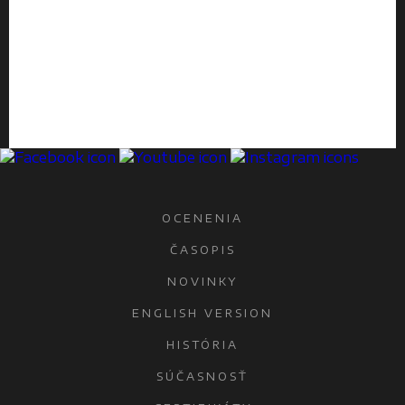
OCENENIA
ČASOPIS
NOVINKY
ENGLISH VERSION
HISTÓRIA
SÚČASNOSŤ