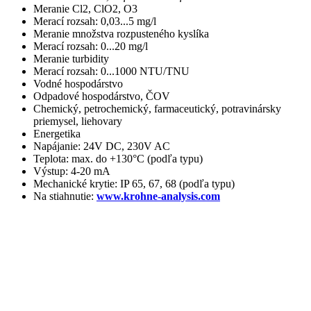
Meranie Cl2, ClO2, O3
Merací rozsah: 0,03...5 mg/l
Meranie množstva rozpusteného kyslíka
Merací rozsah: 0...20 mg/l
Meranie turbidity
Merací rozsah: 0...1000 NTU/TNU
Vodné hospodárstvo
Odpadové hospodárstvo, ČOV
Chemický, petrochemický, farmaceutický, potravinársky
priemysel, liehovary
Energetika
Napájanie: 24V DC, 230V AC
Teplota: max. do +130°C (podľa typu)
Výstup: 4-20 mA
Mechanické krytie: IP 65, 67, 68 (podľa typu)
Na stiahnutie:
www.krohne-analysis.com