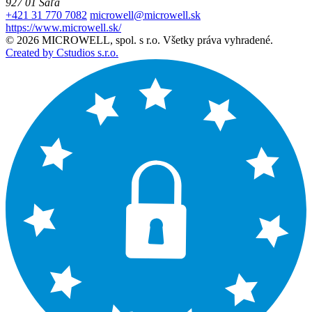
927 01 Šaľa
+421 31 770 7082
microwell@microwell.sk
https://www.microwell.sk/
© 2026 MICROWELL, spol. s r.o. Všetky práva vyhradené.
Created by Cstudios s.r.o.