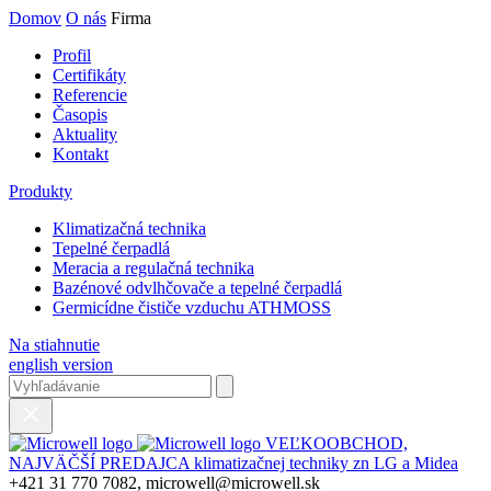
Domov
O nás
Firma
Profil
Certifikáty
Referencie
Časopis
Aktuality
Kontakt
Produkty
Klimatizačná technika
Tepelné čerpadlá
Meracia a regulačná technika
Bazénové odvlhčovače a tepelné čerpadlá
Germicídne čističe vzduchu ATHMOSS
Na stiahnutie
english version
VEĽKOOBCHOD,
NAJVÄČŠÍ PREDAJCA klimatizačnej techniky zn LG a Midea
+421 31 770 7082, microwell@microwell.sk