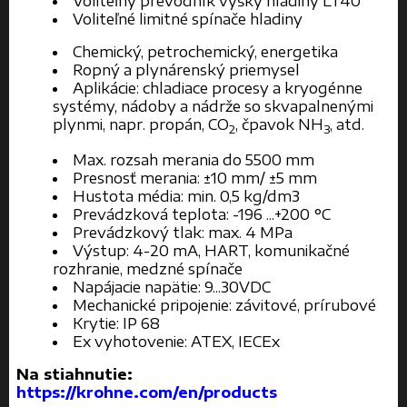
Voliteľný prevodník výšky hladiny LT40
Voliteľné limitné spínače hladiny
Chemický, petrochemický, energetika
Ropný a plynárenský priemysel
Aplikácie: chladiace procesy a kryogénne
systémy, nádoby a nádrže so skvapalnenými
plynmi, napr. propán, CO
, čpavok NH
, atd.
2
3
Max. rozsah merania do 5500 mm
Presnosť merania: ±10 mm/ ±5 mm
Hustota média: min. 0,5 kg/dm3
Prevádzková teplota: -196 ...+200 °C
Prevádzkový tlak: max. 4 MPa
Výstup: 4-20 mA, HART, komunikačné
rozhranie, medzné spínače
Napájacie napätie: 9...30VDC
Mechanické pripojenie: závitové, prírubové
Krytie: IP 68
Ex vyhotovenie: ATEX, IECEx
Na stiahnutie:
https://krohne.com/en/products