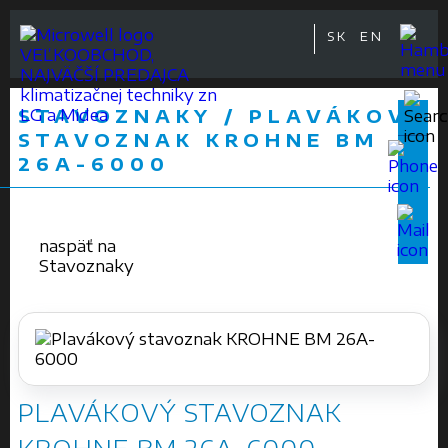
SK
EN
VEĽKOOBCHOD,
NAJVÄČŠÍ PREDAJCA
klimatizačnej techniky zn
STAVOZNAKY / PLAVÁKOVÝ
LG a Midea
STAVOZNAK KROHNE BM
26A-6000
naspäť na
Stavoznaky
PLAVÁKOVÝ STAVOZNAK