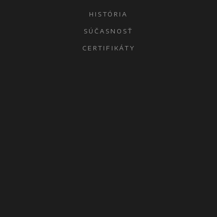
HISTÓRIA
SÚČASNOSŤ
CERTIFIKÁTY
KONTAKTY
OCHRANA OSOBNÝCH ÚDAJOV
ŠAĽA
MICROWELL, spol. s r.o.
Diakovská 7321