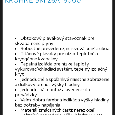
KROHNE BM 26A-6000
Obtokový plavákový stavoznak pre
skvapalnené plyny
Robustné prevedenie, nerezová konštrukcia
Titánové plaváky pre nízkoteplotné a
kryogénne kvapaliny
Tepelná izolácia pre nízke teploty,
vykurovací/chladiaci systém, tepelný izolačný
kryt
Jednoduché a spoľahlivé miestne zobrazenie
a diaľkový prenos výšky hladiny
Jednoduchá montáž a uvedenie do
prevádzky
Veľmi dobrá farebná indikácia výšky hladiny
bez potreby napájania
Materiál zmáčaných častí: nerez oceľ