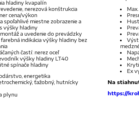
ia hladiny kvapalín
evedenie, nerezová konštrukcia
Max.
mer cena/výkon
Pres
a spoľahlivé miestne zobrazenie a
Hust
s výšky hladiny
Prev
montáž a uvedenie do prevádzky
Prev
farebná indikácia výšky hladiny bez
Výst
nia
medzné
čaných častí: nerez oceľ
Napáj
revodník výšky hladiny LT40
Mech
mitné spínače hladiny
Kryti
Ex v
dárstvo, energetika
etrochemický, ťažobný, hutnícky
Na stiahnut
https://kr
a plynu