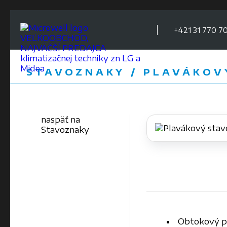
+421 31 770 70
VEĽKOOBCHOD,
NAJVÄČŠÍ PREDAJCA
klimatizačnej techniky zn LG a
Midea
STAVOZNAKY / PLAVÁKOV
naspäť na
Stavoznaky
Obtokový p