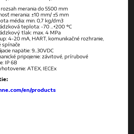
 rozsah merania do 5500 mm
nosť merania: ±10 mm/ ±5 mm
ota média: min. 0,7 kg/dm3
ádzková teplota: -70 ...+200 °C
ádzkový tlak: max. 4 MPa
up: 4-20 mA, HART, komunikačné rozhranie,
 spínače
acie napätie: 9...30VDC
anické pripojenie: závitové, prírubové
e: IP 68
yhotovenie: ATEX, IECEx
ie:
ohne.com/en/products