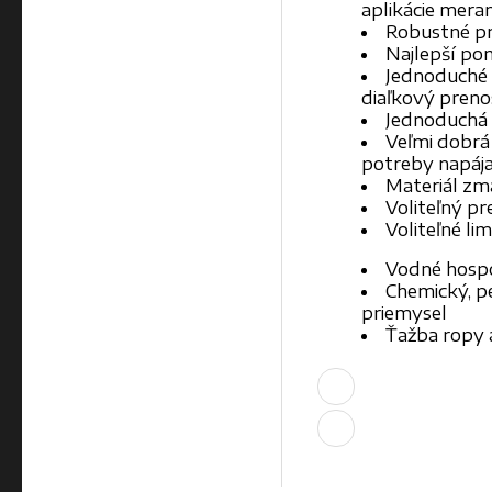
aplikácie meran
Robustné pr
Najlepší po
Jednoduché 
diaľkový preno
Jednoduchá 
Veľmi dobrá 
potreby napája
Materiál zmá
Voliteľný p
Voliteľné li
Vodné hospo
Chemický, p
priemysel
Ťažba ropy 