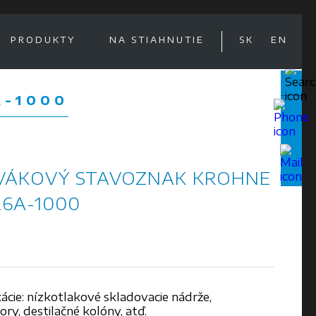
PRODUKTY
NA STIAHNUTIE
SK
EN
A-1000
VÁKOVÝ STAVOZNAK KROHNE
26A-1000
ácie: nízkotlakové skladovacie nádrže,
ry, destilačné kolóny, atď.