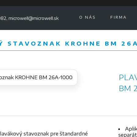
O NÁS
FIRMA
82, microwell@microwell.sk
Ý STAVOZNAK KROHNE BM 26
PLA
BM 
Aplik
lavákový stavoznak pre štandardné
separáto