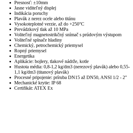
Presnosť: ±10mm
Jasne viditeľný displej
Indikácia poruchy
Plavák z nerez ocele alebo titánu
Vysokoteplotné verzie, až do +250°C
Prevádzkový tlak až 10 MPa
Voliteľný magnetostrikčný snímač s prúdovým výstupom
Voliteľné spínače hladiny
Chemický, petrochemický priemysel
Ropný priemysel
Energetika
Aplikácie: bojlery, tlakové nádrže, kotle
Hustota média: 0,8-1,2 kg/dm3 (nerezový plavák) alebo 0,55-
1,1 kg/dm3 (titanový plavák)
Procesné pripojenie: príruba DN15 až DN50, ANSI 1/2 - 2"
Mechanické krytie: IP 68
Certifikát: ATEX Ex