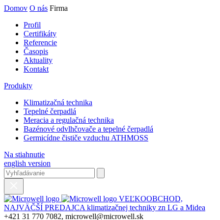
Domov
O nás
Firma
Profil
Certifikáty
Referencie
Časopis
Aktuality
Kontakt
Produkty
Klimatizačná technika
Tepelné čerpadlá
Meracia a regulačná technika
Bazénové odvlhčovače a tepelné čerpadlá
Germicídne čističe vzduchu ATHMOSS
Na stiahnutie
english version
VEĽKOOBCHOD,
NAJVÄČŠÍ PREDAJCA klimatizačnej techniky zn LG a Midea
+421 31 770 7082, microwell@microwell.sk