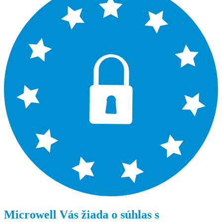
Microwell Vás žiada o súhlas s