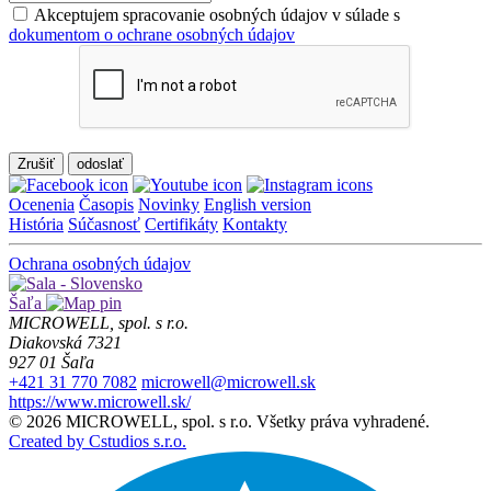
Akceptujem spracovanie osobných údajov v súlade s
dokumentom o ochrane osobných údajov
Zrušiť
Ocenenia
Časopis
Novinky
English version
História
Súčasnosť
Certifikáty
Kontakty
Ochrana osobných údajov
Šaľa
MICROWELL, spol. s r.o.
Diakovská 7321
927 01 Šaľa
+421 31 770 7082
microwell@microwell.sk
https://www.microwell.sk/
© 2026 MICROWELL, spol. s r.o. Všetky práva vyhradené.
Created by Cstudios s.r.o.