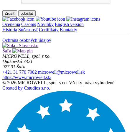
Zrušiť
Ocenenia
Časopis
Novinky
English version
História
Súčasnosť
Certifikáty
Kontakty
Ochrana osobných údajov
Šaľa
MICROWELL, spol. s r.o.
Diakovská 7321
927 01 Šaľa
+421 31 770 7082
microwell@microwell.sk
https://www.microwell.sk/
© 2026 MICROWELL, spol. s r.o. Všetky práva vyhradené.
Created by Cstudios s.r.o.