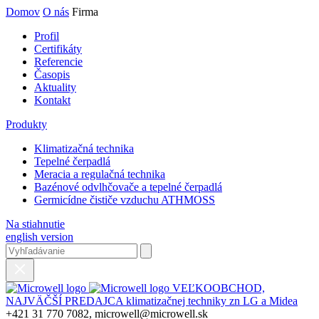
Domov
O nás
Firma
Profil
Certifikáty
Referencie
Časopis
Aktuality
Kontakt
Produkty
Klimatizačná technika
Tepelné čerpadlá
Meracia a regulačná technika
Bazénové odvlhčovače a tepelné čerpadlá
Germicídne čističe vzduchu ATHMOSS
Na stiahnutie
english version
VEĽKOOBCHOD,
NAJVÄČŠÍ PREDAJCA klimatizačnej techniky zn LG a Midea
+421 31 770 7082, microwell@microwell.sk