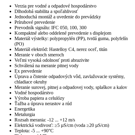
Verzia pre vodné a odpadové hospodárstvo
Dlhodobá stabilita a spoľahlivosť
Jednoduchá montáž a uvedenie do prevádzky
Prírubové prevedenie
Prevodník signálu: IFC 050, 100, 300
Kompaktné alebo oddelené prevedenie s displejom
Materiál výstelky: polypropylén (PP), tvrdá guma, polyfelín
(PO)
Materiál elektród: Hastelloy C4, nerez oceľ, titán
Meranie v oboch smeroch
Veľmi vysoká odolnosť proti abrazivite
Schválená na meranie pitnej vody
Ex prevedenie
Úprava a čistenie odpadových vôd, zavlažovacie systémy,
chladiace okruhy
Meranie surovej, pitnej a odpadovej vody, splaškov a kalov
Vodné hospodárstvo
Výroba papiera a celulózy
Ťažba a úprava nerastov a rúd
Energetika
Metalurgia
Rozsah merania: -12 ... +12 m/s
Elektrická vodivosť: ≥5 µS/cm (voda ≥20 µS/cm)
Teplota: -5 ... +90°C