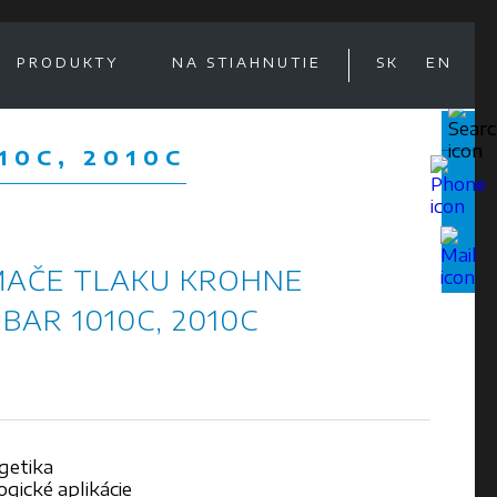
PRODUKTY
NA STIAHNUTIE
SK
EN
10C, 2010C
MAČE TLAKU KROHNE
BAR 1010C, 2010C
getika
gické aplikácie