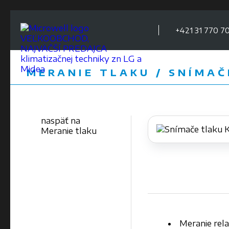
+421 31 770 70
VEĽKOOBCHOD,
NAJVÄČŠÍ PREDAJCA
klimatizačnej techniky zn LG a
Midea
MERANIE TLAKU / SNÍMAČ
naspäť na
Meranie tlaku
Meranie rel