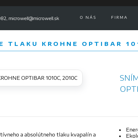
O NÁS
FIRMA
82, microwell@microwell.sk
E TLAKU KROHNE OPTIBAR 10
SNÍ
OPTI
Ener
atívneho a absolútneho tlaku kvapalín a
Ekolo