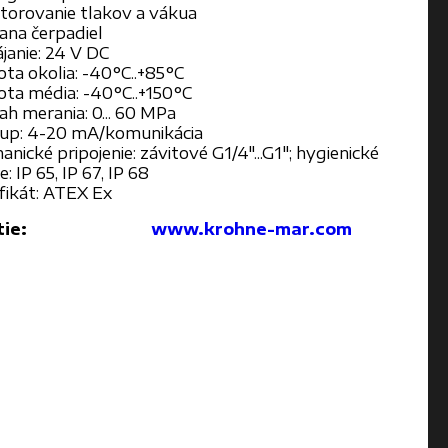
torovanie tlakov a vákua
ana čerpadiel
janie: 24 V DC
ota okolia: -40°C..+85°C
ota média: -40°C..+150°C
ah merania: 0... 60 MPa
up: 4-20 mA/komunikácia
nické pripojenie: závitové G1/4"...G1"; hygienické
e: IP 65, IP 67, IP 68
ifikát: ATEX Ex
ie:
www.krohne-mar.com