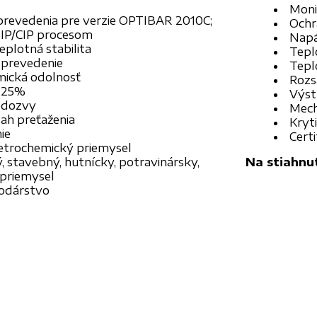
Moni
prevedenia pre verzie OPTIBAR 2010C;
Ochr
SIP/CIP procesom
Napá
eplotná stabilita
Tepl
prevedenie
Tepl
ická odolnosť
Rozs
0,25%
Výst
odozvy
Mecha
ah preťaženia
Kryti
ie
Cert
etrochemický priemysel
, stavebný, hutnícky, potravinársky,
Na stiahnut
 priemysel
odárstvo