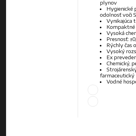
plynov
Hygienické 
odolnosť voči 
Vynikajúca t
Kompaktné 
Vysoká chem
Presnosť: ±
Rýchly čas 
Vysoký rozs
Ex preveden
Chemický, p
Strojárenský
farmaceutický
Vodné hosp