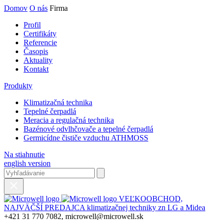
Domov
O nás
Firma
Profil
Certifikáty
Referencie
Časopis
Aktuality
Kontakt
Produkty
Klimatizačná technika
Tepelné čerpadlá
Meracia a regulačná technika
Bazénové odvlhčovače a tepelné čerpadlá
Germicídne čističe vzduchu ATHMOSS
Na stiahnutie
english version
VEĽKOOBCHOD,
NAJVÄČŠÍ PREDAJCA klimatizačnej techniky zn LG a Midea
+421 31 770 7082, microwell@microwell.sk