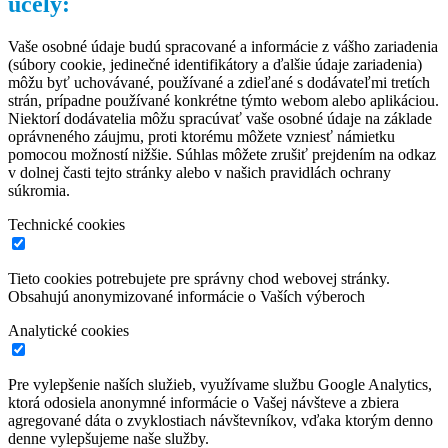
účely:
Vaše osobné údaje budú spracované a informácie z vášho zariadenia
(súbory cookie, jedinečné identifikátory a ďalšie údaje zariadenia)
môžu byť uchovávané, používané a zdieľané s dodávateľmi tretích
strán, prípadne používané konkrétne týmto webom alebo aplikáciou.
Niektorí dodávatelia môžu spracúvať vaše osobné údaje na základe
oprávneného záujmu, proti ktorému môžete vzniesť námietku
pomocou možností nižšie. Súhlas môžete zrušiť prejdením na odkaz
v dolnej časti tejto stránky alebo v našich pravidlách ochrany
súkromia.
Technické cookies
Tieto cookies potrebujete pre správny chod webovej stránky.
Obsahujú anonymizované informácie o Vaších výberoch
Analytické cookies
Pre vylepšenie naších služieb, využívame službu Google Analytics,
ktorá odosiela anonymné informácie o Vašej návšteve a zbiera
agregované dáta o zvyklostiach návštevníkov, vďaka ktorým denno
denne vylepšujeme naše služby.