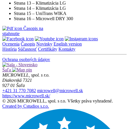
Strana 13 – Klimatizácia LG
Strana 14 – Klimatizácia LG
Strana 15 – UniTrans WIKA
Strana 16 – Microwell DRY 300
Časopis na
stiahnutie
Ocenenia
Časopis
Novinky
English version
História
Súčasnosť
Certifikáty
Kontakty
Ochrana osobných údajov
Šaľa
MICROWELL, spol. s r.o.
Diakovská 7321
927 01 Šaľa
+421 31 770 7082
microwell@microwell.sk
https://www.microwell.sk/
© 2026 MICROWELL, spol. s r.o. Všetky práva vyhradené.
Created by Cstudios s.r.o.