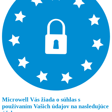
Microwell Vás žiada o súhlas s
používaním Vašich údajov na nasledujúce