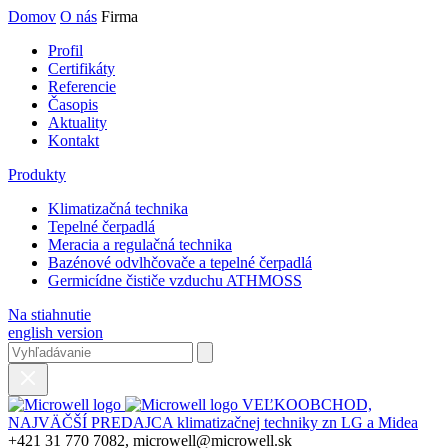
Domov
O nás
Firma
Profil
Certifikáty
Referencie
Časopis
Aktuality
Kontakt
Produkty
Klimatizačná technika
Tepelné čerpadlá
Meracia a regulačná technika
Bazénové odvlhčovače a tepelné čerpadlá
Germicídne čističe vzduchu ATHMOSS
Na stiahnutie
english version
VEĽKOOBCHOD,
NAJVÄČŠÍ PREDAJCA klimatizačnej techniky zn LG a Midea
+421 31 770 7082, microwell@microwell.sk