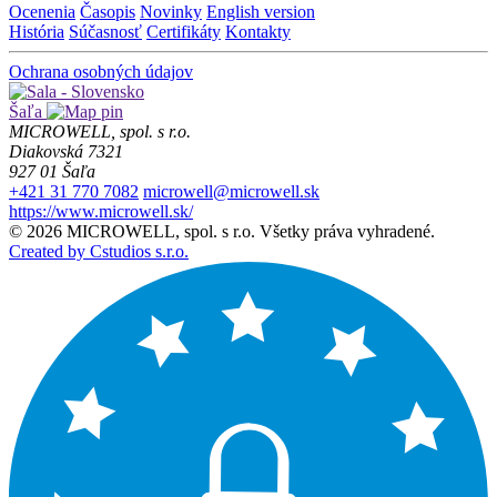
Ocenenia
Časopis
Novinky
English version
História
Súčasnosť
Certifikáty
Kontakty
Ochrana osobných údajov
Šaľa
MICROWELL, spol. s r.o.
Diakovská 7321
927 01 Šaľa
+421 31 770 7082
microwell@microwell.sk
https://www.microwell.sk/
© 2026 MICROWELL, spol. s r.o. Všetky práva vyhradené.
Created by Cstudios s.r.o.