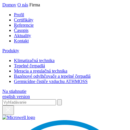
Domov
O nás
Firma
Profil
Certifikáty
Referencie
Časopis
Aktuality
Kontakt
Produkty
Klimatizačná technika
Tepelné čerpadlá
Meracia a regulačná technika
Bazénové odvlhčovače a tepelné čerpadlá
Germicídne čističe vzduchu ATHMOSS
Na stiahnutie
english version