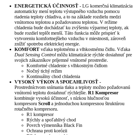
ENERGETICKÁ ÚČINNOSŤ -
LG komerčná klimatizácia
automaticky mení teplotu výstupného vzduchu pomocu
riadenia teploty chladiva, a to na základe rozdielu medzi
vnútornou teplotou a požadovanou teplotou. V režime
chladenia bude dochádzať ku zvýšeniu výparrnej teploty, ak
bude rozdiel teplôt menší. Táto funkcia môže prispieť k
vytvoreniu komfortnejšieho vzduchu v miestnosti, zároveň
znížiť spotrebu elektrickej energie.
KOMFORT
vďaka teplotnému a vlhkostnému čidlu. Vďaka
Dual Sensing Control
môžu klimatizácie rýchle dosiahnuť pre
svojich zákazníkov príjemné vnútorné prostredie.
Komfortné chladenie s vlhkostným čidlom
Nočný tichý režim
Kontinuálny chod chladenia
VYSOKÝ VÝKON A SPOĽAHLIVOSŤ -
Prostredníctvom snímania tlaku a teploty možno požadovanú
vnútornú teplotu dosiahnuť rýchlejšie.
R1 Kompresor
kombinuje vysokú účinnosť, s nízkou hlučnosťou
kompresoru
Scroll
a jednoduchou kompresnou štruktúrou
rotačného kompresoru.
R1 kompresor
Rýchly a spoľahlivý chod
Povrch výmenníka Black Fin
Ochrana proti korózii