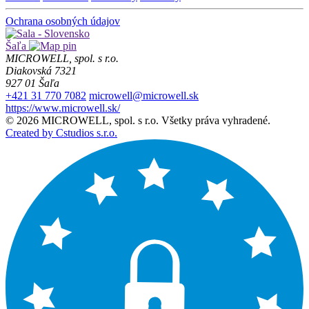
Ochrana osobných údajov
Šaľa
MICROWELL, spol. s r.o.
Diakovská 7321
927 01 Šaľa
+421 31 770 7082
microwell@microwell.sk
https://www.microwell.sk/
© 2026 MICROWELL, spol. s r.o. Všetky práva vyhradené.
Created by Cstudios s.r.o.