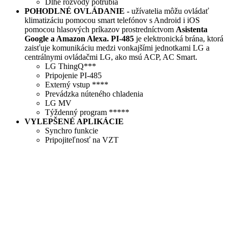
Dlhé rozvody potrubia
POHODLNÉ OVLÁDANIE -
užívatelia môžu ovládať
klimatizáciu pomocou smart telefónov s Android i iOS
pomocou hlasových príkazov prostredníctvom
Asistenta
Google a Amazon Alexa. PI-485
je elektronická brána, ktorá
zaisťuje komunikáciu medzi vonkajšími jednotkami LG a
centrálnymi ovládačmi LG, ako msú ACP, AC Smart.
LG ThingQ***
Pripojenie PI-485
Externý vstup ****
Prevádzka núteného chladenia
LG MV
Týždenný program *****
VYLEPŠENÉ APLIKÁCIE
Synchro funkcie
Pripojiteľnosť na VZT