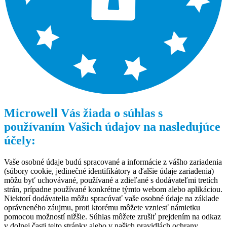
Microwell Vás žiada o súhlas s
používaním Vašich údajov na nasledujúce
účely:
Vaše osobné údaje budú spracované a informácie z vášho zariadenia
(súbory cookie, jedinečné identifikátory a ďalšie údaje zariadenia)
môžu byť uchovávané, používané a zdieľané s dodávateľmi tretích
strán, prípadne používané konkrétne týmto webom alebo aplikáciou.
Niektorí dodávatelia môžu spracúvať vaše osobné údaje na základe
oprávneného záujmu, proti ktorému môžete vzniesť námietku
pomocou možností nižšie. Súhlas môžete zrušiť prejdením na odkaz
v dolnej časti tejto stránky alebo v našich pravidlách ochrany