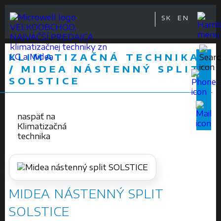
SK
EN
VEĽKOOBCHOD,
NAJVÄČŠÍ PREDAJCA
klimatizačnej techniky zn
KLIMATIZAČNÁ TECHNIKA
LG a Midea
/ MIDEA NÁSTENNÝ SPLIT
SOLSTICE
naspäť na
Klimatizačná
technika
MIDEA NÁSTENNÝ SPLIT
SOLSTICE