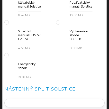
Užívateľský
Používateľský
manuál Solstice
manuál Solstice
8.47 MB
19.06 MB
Smart Kit
Vyhlásenie o
manual HUN SK
zhode
CZ ENG
SOLSTICE
4.56 MB
0.09 MB
Energetický
štítok
15.38 MB
NÁSTENNÝ SPLIT SOLSTICE