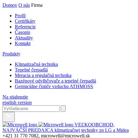
Domov
O nás
Firma
Profil
Certifikáty
Referencie
Časopis
Aktuality
Kontakt
Produkty
Klimatizačná technika
Tepelné čerpadlá
Meracia a regulačná technika
Bazénové odvlhčovače a tepelné čerpadlá
Germicídne čističe vzduchu ATHMOSS
Na stiahnutie
english version
VEĽKOOBCHOD,
NAJVÄČŠÍ PREDAJCA klimatizačnej techniky zn LG a Midea
+421 31 770 7082, microwell@microwell.sk