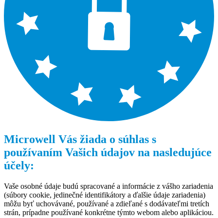
Microwell Vás žiada o súhlas s
používaním Vašich údajov na nasledujúce
účely:
Vaše osobné údaje budú spracované a informácie z vášho zariadenia
(súbory cookie, jedinečné identifikátory a ďalšie údaje zariadenia)
môžu byť uchovávané, používané a zdieľané s dodávateľmi tretích
strán, prípadne používané konkrétne týmto webom alebo aplikáciou.