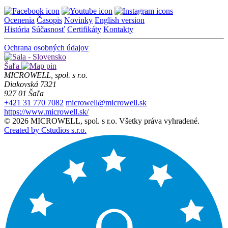
Ocenenia
Časopis
Novinky
English version
História
Súčasnosť
Certifikáty
Kontakty
Ochrana osobných údajov
Šaľa
MICROWELL, spol. s r.o.
Diakovská 7321
927 01 Šaľa
+421 31 770 7082
microwell@microwell.sk
https://www.microwell.sk/
© 2026 MICROWELL, spol. s r.o. Všetky práva vyhradené.
Created by Cstudios s.r.o.