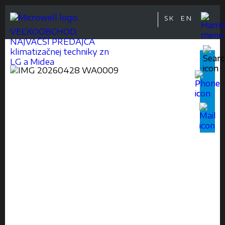
SK
EN
VEĽKOOBCHOD,
NAJVÄČŠÍ PREDAJCA
klimatizačnej techniky zn
LG a Midea